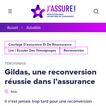
Aller à la navigation
Aller au contenu
Rech
MENU
Accueil
Actualités
Courtage D’assurance Et De Réassurance
Lire / Écouter Des Témoignages
Reconversion
TÉMOIGNAGE
Gildas, une reconversion
réussie dans l’assurance
Durée
1min
Il n’est jamais trop tard pour une reconversion