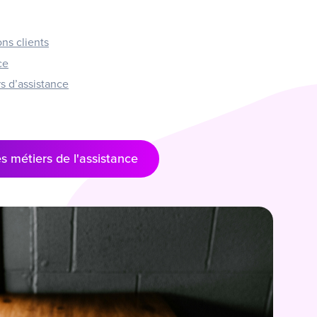
ns clients
ce
s d’assistance
s métiers de l'assistance