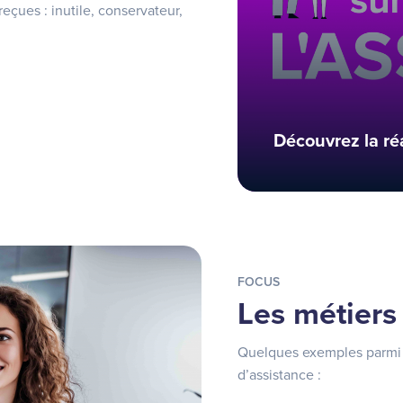
çues : inutile, conservateur,
Découvrez la ré
FOCUS
Les métiers
Quelques exemples parmi 
d’assistance :