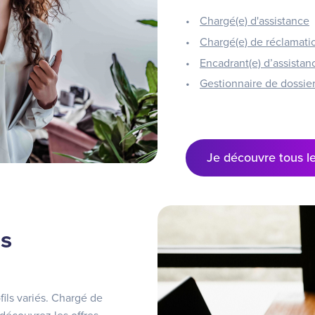
Chargé(e) d'assistance
Chargé(e) de réclamatio
Encadrant(e) d’assistan
Gestionnaire de dossier
Je découvre tous le
és
ils variés. Chargé de