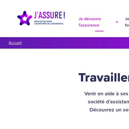
Aller à la navigation
Aller au contenu
Je découvre
Je
l'assurance
f
Accueil
Travaille
Venir en aide à ses 
société d’assista
Découvrez un sect