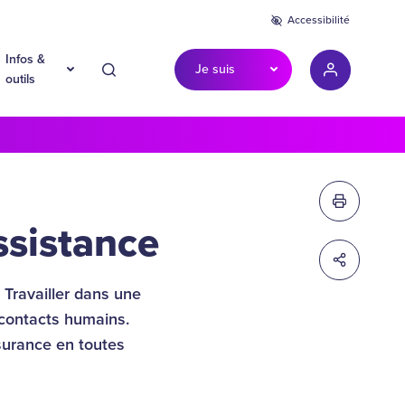
Accessibilité
Infos &
Je suis
Recherche
Mon compte
outils
Imprimer c
assistance
Partager c
. Travailler dans une
 contacts humains.
ssurance en toutes