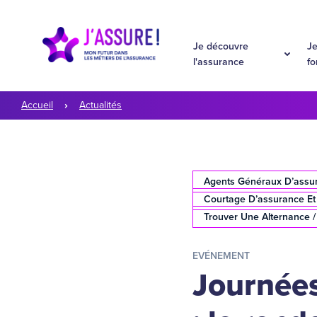
Aller à la navigation
Aller au contenu
Je découvre
Je
l'assurance
f
Accueil
Actualités
Agents Généraux D’assu
Courtage D’assurance E
Trouver Une Alternance /
EVÉNEMENT
Journées