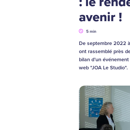
: le ren
avenir !
Durée
5 min
De septembre 2022 à 
ont rassemblé près de
bilan d’un événement 
web "JOA Le Studio".