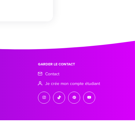
GARDER LE CONTACT
Contact
Je crée mon compte étudiant
instagram
tiktok
pinterest
youtube