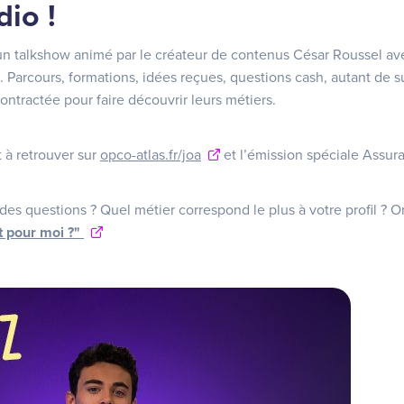
io !
 un talkshow animé par le créateur de contenus César Roussel av
. Parcours, formations, idées reçues, questions cash, autant de su
ntractée pour faire découvrir leurs métiers.
 à retrouver sur
opco-atlas.fr/joa
et l’émission spéciale Assur
es questions ? Quel métier correspond le plus à votre profil ? 
it pour moi ?"