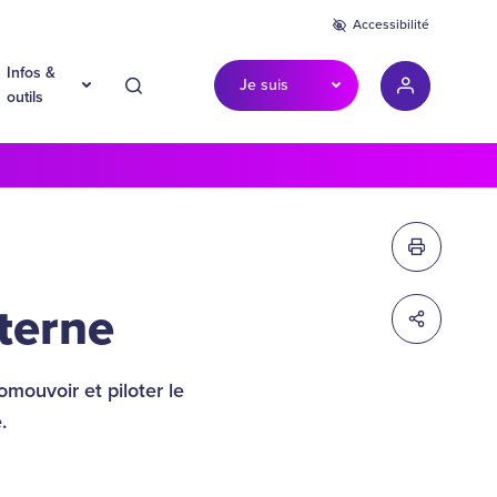
Accessibilité
Infos &
Je suis
Recherche
Mon compte
outils
Imprimer c
terne
Partager c
mouvoir et piloter le
.