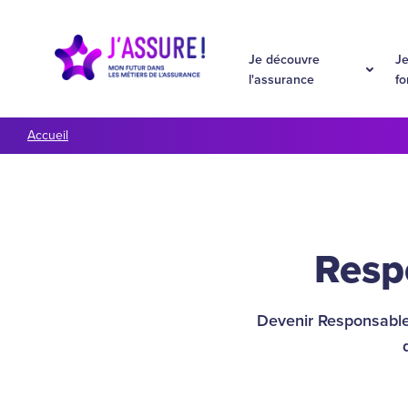
Aller à la navigation
Aller au contenu
Je découvre
Je
l'assurance
f
Accueil
Resp
Devenir Responsable 