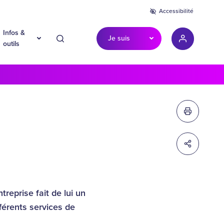
Accessibilité
Infos &
Je suis
Recherche
Mon compte
outils
Imprimer c
Partager c
treprise fait de lui un
fférents services de