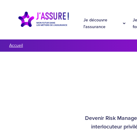
Aller à la navigation
Aller au contenu
Je découvre
Je
l'assurance
f
Accueil
Devenir Risk Manager, 
interlocuteur privi