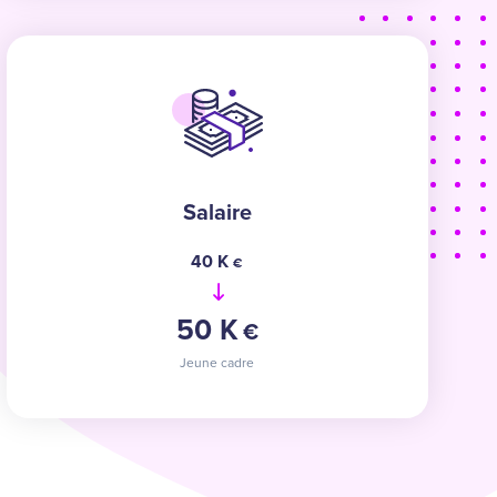
Salaire
De
à
40 K
€
50 K
€
Jeune cadre