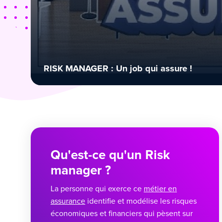
RISK MANAGER : Un job qui assure !
Qu'est-ce qu'un Risk
manager ?
La personne qui exerce ce
métier en
assurance
identifie et modélise les risques
économiques et financiers qui pèsent sur