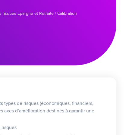
s risques Epargne et Retraite / Calibration
nts types de risques (économiques, financiers,
s axes d’amélioration destinés à garantir une
 risques