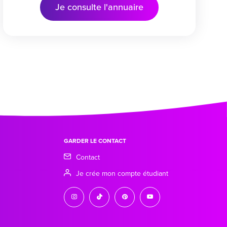
Je consulte l'annuaire
GARDER LE CONTACT
Contact
Je crée mon compte étudiant
instagram
tiktok
pinterest
youtube