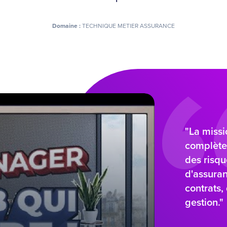
Domaine :
TECHNIQUE METIER ASSURANCE
"La missi
complète 
des risque
d'assuran
contrats,
gestion."