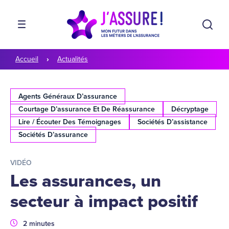
Aller à la navigation
Aller au contenu
Rech
MENU
Accueil
Actualités
Agents Généraux D’assurance
Courtage D’assurance Et De Réassurance
Décryptage
Lire / Écouter Des Témoignages
Sociétés D’assistance
Sociétés D’assurance
VIDÉO
Les assurances, un
secteur à impact positif
Durée
2 minutes