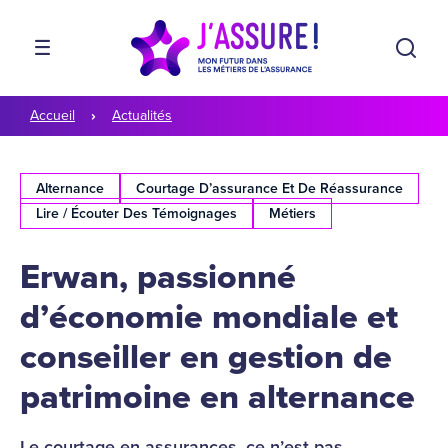
Aller à la navigation
Aller au contenu
Rech
MENU
Accueil
Actualités
Alternance
Courtage D’assurance Et De Réassurance
Lire / Écouter Des Témoignages
Métiers
Erwan, passionné
d’économie mondiale et
conseiller en gestion de
patrimoine en alternance
Le courtage en assurances, ce n’est pas