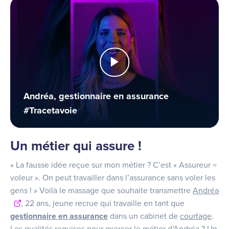
Andréa, gestionnaire en assurance
#Tracetavoie
Un métier qui assure !
« La fausse idée reçue sur mon métier ? C’est « Assureur =
voleur ». On peut travailler dans l’assurance sans voler les
gens ! » Voilà le massage que souhaite transmettre
Andréa
, 22 ans, jeune recrue qui travaille en tant que
gestionnaire en assurance
dans un cabinet de
courtage
.