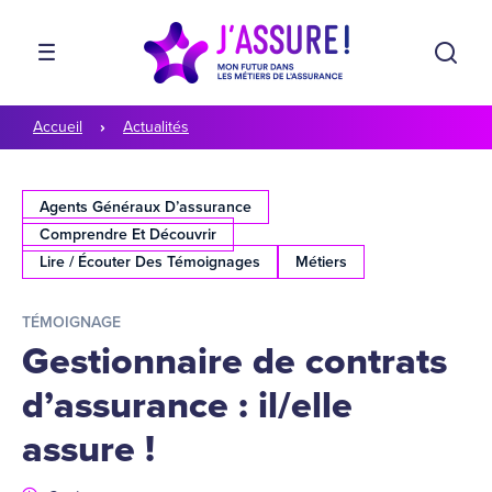
Aller à la navigation
Aller au contenu
Rech
MENU
Accueil
Actualités
Agents Généraux D’assurance
Comprendre Et Découvrir
Lire / Écouter Des Témoignages
Métiers
TÉMOIGNAGE
Gestionnaire de contrats
d’assurance : il/elle
assure !